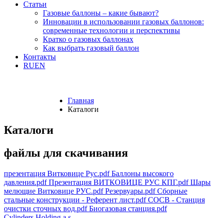
Статьи
Газовые баллоны – какие бывают?
Инновации в использовании газовых баллонов:
современные технологии и перспективы
Кратко о газовых баллонах
Как выбрать газовый баллон
Контакты
RU
EN
Главная
Каталоги
Каталоги
файлы для скачивания
презентация Витковице Рус.pdf
Баллоны высокого
давления.pdf
Презентация ВИТКОВИЦЕ РУС КПГ.pdf
Шары
мелющие Витковице РУС.pdf
Резервуары.pdf
Сборные
стальные конструкции - Референт лист.pdf
СОСВ - Станция
очистки сточных вод.pdf
Биогазовая станция.pdf
Cylinders Holding a.s.