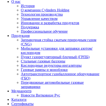
О нас
История
О компании Cylinders Holding
Технология производства
Управление качеством
Инновации и разработка продуктов
Поддержка
Профессиональное обучение
Продукция
Заправочная стойка сжатым природным газом
(CNG)
Мобильные установки для заправки азотом/
кислородом
Пункт газорегуляторный блочный (ГРПБ)
Стальные газовые баллоны
Кислородные редукторы-ингаляторы
Газовые рампы и моноблоки
Автотранспортное газобаллонное оборудование
(ГБО)
Передвижные автомобильные газовые
заправщики
Медиацентр
Новости Витковице Рус
Каталоги
Сертификаты