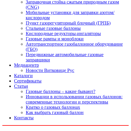
Заправочная стойка сжатым природным газом
(CNG)
Мобильные установки для заправки азотом/
кислородом
Пункт газорегуляторный блочный (ГРПБ)
Стальные газовые баллоны
Кислородные редукторы-ингаляторы
Газовые рампы и моноблоки
Автотранспортное газобаллонное оборудование
(ГБО)
Передвижные автомобильные газовые
заправщики
Медиацентр
Новости Витковице Рус
Каталоги
Сертификаты
Статьи
Газовые баллоны – какие бывают?
Инновации в использовании газовых баллонов:
современные технологии и перспективы
Кратко о газовых баллонах
Как выбрать газовый баллон
Контакты