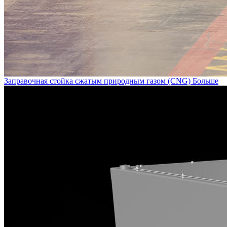
Заправочная стойка сжатым природным газом (CNG)
Больше