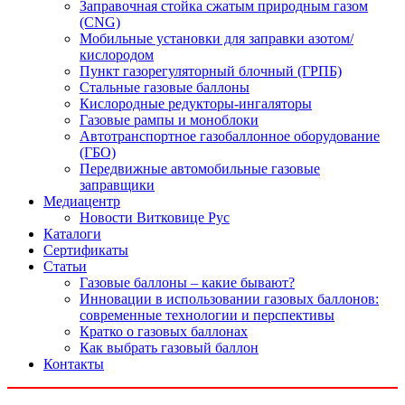
Заправочная стойка сжатым природным газом
(CNG)
Мобильные установки для заправки азотом/
кислородом
Пункт газорегуляторный блочный (ГРПБ)
Стальные газовые баллоны
Кислородные редукторы-ингаляторы
Газовые рампы и моноблоки
Автотранспортное газобаллонное оборудование
(ГБО)
Передвижные автомобильные газовые
заправщики
Медиацентр
Новости Витковице Рус
Каталоги
Сертификаты
Статьи
Газовые баллоны – какие бывают?
Инновации в использовании газовых баллонов:
современные технологии и перспективы
Кратко о газовых баллонах
Как выбрать газовый баллон
Контакты