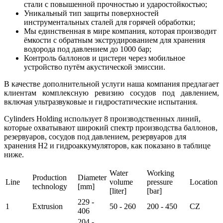
стали с повышенной прочностью и ударостойкостью;
Уникальный тип защиты поверхностей
инструментальных сталей для горячей обработки;
Мы единственная в мире компания, которая производит
ёмкости с обратным экструдированием для хранения
водорода под давлением до 1000 бар;
Контроль баллонов и цистерн через мобильное
устройство путём акустической эмиссии.
В качестве дополнительной услуги наша компания предлагает
клиентам комплексную ревизию сосудов под давлением,
включая ультразвуковые и гидростатические испытания.
Cylinders Holding использует 8 производственных линий,
которые охватывают широкий спектр производства баллонов,
резервуаров, сосудов под давлением, резервуаров для
хранения H2 и гидроаккумуляторов, как показано в таблице
ниже.
Water
Working
Production
Diameter
Line
volume
pressure
Location
technology
[mm]
[liter]
[bar]
229 -
1
Extrusion
50 - 260
200 - 450
CZ
406
204 -