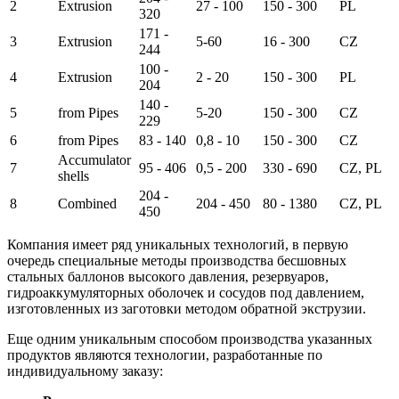
2
Extrusion
27 - 100
150 - 300
PL
320
171 -
3
Extrusion
5-60
16 - 300
CZ
244
100 -
4
Extrusion
2 - 20
150 - 300
PL
204
140 -
5
from Pipes
5-20
150 - 300
CZ
229
6
from Pipes
83 - 140
0,8 - 10
150 - 300
CZ
Accumulator
7
95 - 406
0,5 - 200
330 - 690
CZ, PL
shells
204 -
8
Combined
204 - 450
80 - 1380
CZ, PL
450
Компания имеет ряд уникальных технологий, в первую
очередь специальные методы производства бесшовных
стальных баллонов высокого давления, резервуаров,
гидроаккумуляторных оболочек и сосудов под давлением,
изготовленных из заготовки методом обратной экструзии.
Еще одним уникальным способом производства указанных
продуктов являются технологии, разработанные по
индивидуальному заказу: