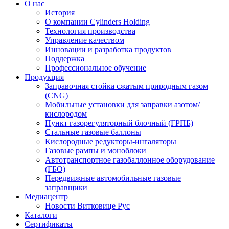
О нас
История
О компании Cylinders Holding
Технология производства
Управление качеством
Инновации и разработка продуктов
Поддержка
Профессиональное обучение
Продукция
Заправочная стойка сжатым природным газом
(CNG)
Мобильные установки для заправки азотом/
кислородом
Пункт газорегуляторный блочный (ГРПБ)
Стальные газовые баллоны
Кислородные редукторы-ингаляторы
Газовые рампы и моноблоки
Автотранспортное газобаллонное оборудование
(ГБО)
Передвижные автомобильные газовые
заправщики
Медиацентр
Новости Витковице Рус
Каталоги
Сертификаты