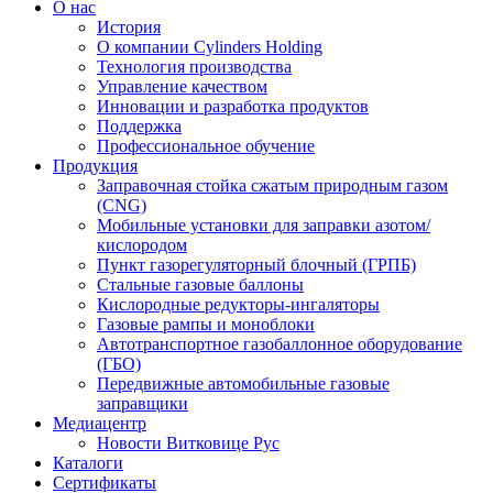
О нас
История
О компании Cylinders Holding
Технология производства
Управление качеством
Инновации и разработка продуктов
Поддержка
Профессиональное обучение
Продукция
Заправочная стойка сжатым природным газом
(CNG)
Мобильные установки для заправки азотом/
кислородом
Пункт газорегуляторный блочный (ГРПБ)
Стальные газовые баллоны
Кислородные редукторы-ингаляторы
Газовые рампы и моноблоки
Автотранспортное газобаллонное оборудование
(ГБО)
Передвижные автомобильные газовые
заправщики
Медиацентр
Новости Витковице Рус
Каталоги
Сертификаты