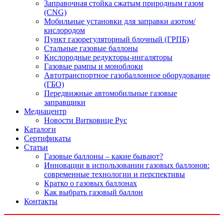
Заправочная стойка сжатым природным газом
(CNG)
Мобильные установки для заправки азотом/
кислородом
Пункт газорегуляторный блочный (ГРПБ)
Стальные газовые баллоны
Кислородные редукторы-ингаляторы
Газовые рампы и моноблоки
Автотранспортное газобаллонное оборудование
(ГБО)
Передвижные автомобильные газовые
заправщики
Медиацентр
Новости Витковице Рус
Каталоги
Сертификаты
Статьи
Газовые баллоны – какие бывают?
Инновации в использовании газовых баллонов:
современные технологии и перспективы
Кратко о газовых баллонах
Как выбрать газовый баллон
Контакты