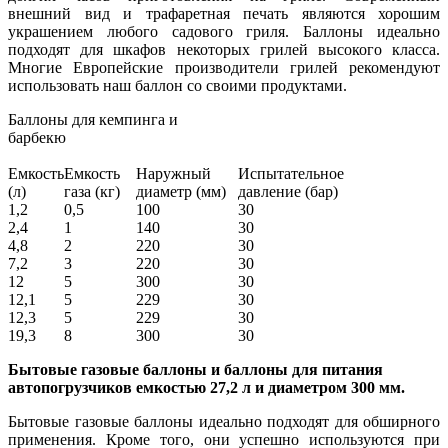
внешний вид и трафаретная печать являются хорошим
украшением любого садового гриля. Баллоны идеально
подходят для шкафов некоторых грилей высокого класса.
Многие Европейские производители грилей рекомендуют
использовать наш баллон со своими продуктами.
Баллоны для кемпинга и
барбекю
Емкость
Емкость
Наружный
Испытательное
(л)
газа (кг)
диаметр (мм)
давление (бар)
1,2
0,5
100
30
2,4
1
140
30
4,8
2
220
30
7,2
3
220
30
12
5
300
30
12,1
5
229
30
12,3
5
229
30
19,3
8
300
30
Бытовые газовые баллоны и баллоны для питания
автопогрузчиков емкостью 27,2 л и диаметром 300 мм.
Бытовые газовые баллоны идеально подходят для обширного
применения. Кроме того, они успешно используются при