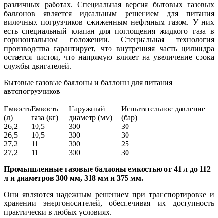
различных работах. Специальная версия бытовых газовых
баллонов является идеальным решением для питания
вилочных погрузчиков сжиженным нефтяным газом. У них
есть специальный клапан для поглощения жидкого газа в
горизонтальном положении. Специальная технология
производства гарантирует, что внутренняя часть цилиндра
остается чистой, что напрямую влияет на увеличение срока
службы двигателей.
Бытовые газовые баллоны и баллоны для питания
автопогрузчиков
Емкость
Емкость
Наружный
Испытательное давление
(л)
газа (кг)
диаметр (мм)
(бар)
26,2
10,5
300
30
26,5
10,5
300
30
27,2
11
300
25
27,2
11
300
30
Промышленные газовые баллоны емкостью от 41 л до 112
л и диаметров 300 мм, 318 мм и 375 мм.
Они являются надежным решением при транспортировке и
хранении энергоносителей, обеспечивая их доступность
практически в любых условиях.