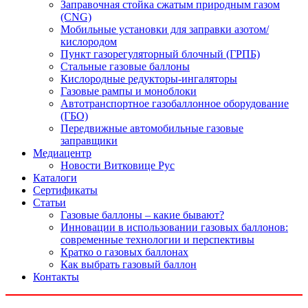
Заправочная стойка сжатым природным газом
(CNG)
Мобильные установки для заправки азотом/
кислородом
Пункт газорегуляторный блочный (ГРПБ)
Стальные газовые баллоны
Кислородные редукторы-ингаляторы
Газовые рампы и моноблоки
Автотранспортное газобаллонное оборудование
(ГБО)
Передвижные автомобильные газовые
заправщики
Медиацентр
Новости Витковице Рус
Каталоги
Сертификаты
Статьи
Газовые баллоны – какие бывают?
Инновации в использовании газовых баллонов:
современные технологии и перспективы
Кратко о газовых баллонах
Как выбрать газовый баллон
Контакты