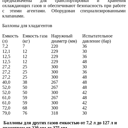
предназначены для транспортировки и хранения
охлаждающих газов и обеспечивают безопасность при работе
с этими агентами. Оборудован специализированными
клапанами.
Баллоны для хладагентов
Емкость
Емкость газа
Наружный
Испытательное
(л)
(кг)
диаметр (мм)
давление (бар)
7,2
7
220
36
12,1
12
229
30
12,5
12
229
36
12,5
12
229
48
27,2
25
300
30
27,2
25
300
36
27,2
25
300
48
40,0
38
267
48
52,0
50
267
48
52,0
50
300
42
61,0
59
267
48
61,0
59
300
42
72,0
68
300
42
79,0
76
318
30
Баллоны для других газов емкостью от 7,2 л до 127 л и
диаметром от 220 мм до 375 мм.