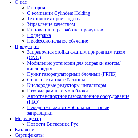
О нас
История
О компании Cylinders Holding
Технология производства
Управление качеством
Инновации и разработка продуктов
Поддержка
Профессиональное обучение
Продукция
Заправочная стойка сжатым природным газом
(CNG)
Мобильные установки для заправки азотом/
кислородом
Пункт газорегуляторный блочный (ГРПБ)
Стальные газовые баллоны
Кислородные редукторы-ингаляторы
Газовые рампы и моноблоки
Автотранспортное газобаллонное оборудование
(ГБО)
Передвижные автомобильные газовые
заправщики
Медиацентр
Новости Витковице Рус
Каталоги
Сертификаты