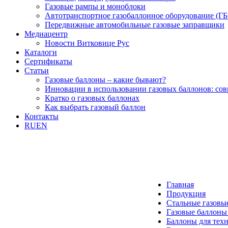
Газовые рампы и моноблоки
Автотранспортное газобаллонное оборудование (Г
Передвижные автомобильные газовые заправщики
Медиацентр
Новости Витковице Рус
Каталоги
Сертификаты
Статьи
Газовые баллоны – какие бывают?
Инновации в использовании газовых баллонов: со
Кратко о газовых баллонах
Как выбрать газовый баллон
Контакты
RU
EN
Главная
Продукция
Стальные газовы
Газовые баллоны
Баллоны для техн