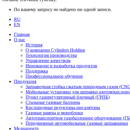
По вашему запросу не найдено ни одной записи.
RU
EN
Главная
О нас
История
О компании Cylinders Holding
Технология производства
Управление качеством
Инновации и разработка продуктов
Поддержка
Профессиональное обучение
Продукция
Заправочная стойка сжатым природным газом (CN
Мобильные установки для заправки азотом/кислор
Пункт газорегуляторный блочный (ГРПБ)
Стальные газовые баллоны
Кислородные редукторы-ингаляторы
Газовые рампы и моноблоки
Автотранспортное газобаллонное оборудование (Г
Передвижные автомобильные газовые заправщики
Медиацентр