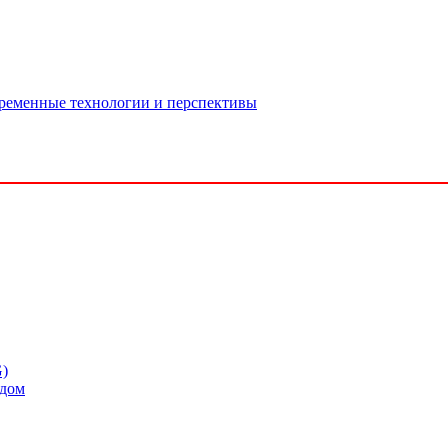
временные технологии и перспективы
G)
одом