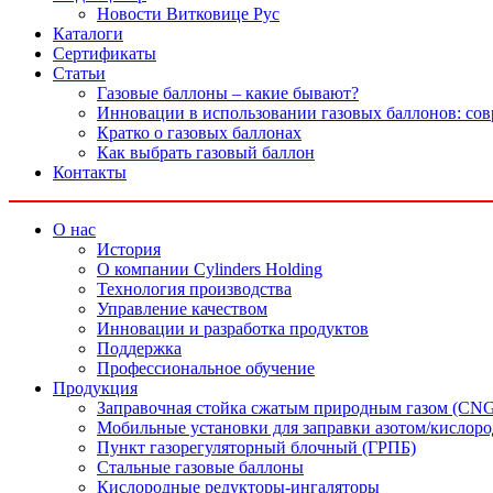
Новости Витковице Рус
Каталоги
Сертификаты
Статьи
Газовые баллоны – какие бывают?
Инновации в использовании газовых баллонов: со
Кратко о газовых баллонах
Как выбрать газовый баллон
Контакты
О нас
История
О компании Cylinders Holding
Технология производства
Управление качеством
Инновации и разработка продуктов
Поддержка
Профессиональное обучение
Продукция
Заправочная стойка сжатым природным газом (CN
Мобильные установки для заправки азотом/кислор
Пункт газорегуляторный блочный (ГРПБ)
Стальные газовые баллоны
Кислородные редукторы-ингаляторы