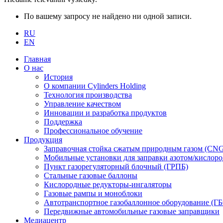
По вашему запросу не найдено ни одной записи.
RU
EN
Главная
О нас
История
О компании Cylinders Holding
Технология производства
Управление качеством
Инновации и разработка продуктов
Поддержка
Профессиональное обучение
Продукция
Заправочная стойка сжатым природным газом (CN
Мобильные установки для заправки азотом/кислор
Пункт газорегуляторный блочный (ГРПБ)
Стальные газовые баллоны
Кислородные редукторы-ингаляторы
Газовые рампы и моноблоки
Автотранспортное газобаллонное оборудование (Г
Передвижные автомобильные газовые заправщики
Медиацентр