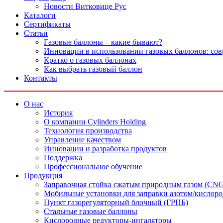
Новости Витковице Рус
Каталоги
Сертификаты
Статьи
Газовые баллоны – какие бывают?
Инновации в использовании газовых баллонов: со
Кратко о газовых баллонах
Как выбрать газовый баллон
Контакты
О нас
История
О компании Cylinders Holding
Технология производства
Управление качеством
Инновации и разработка продуктов
Поддержка
Профессиональное обучение
Продукция
Заправочная стойка сжатым природным газом (CN
Мобильные установки для заправки азотом/кислор
Пункт газорегуляторный блочный (ГРПБ)
Стальные газовые баллоны
Кислородные редукторы-ингаляторы