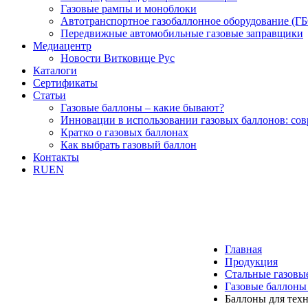
Газовые рампы и моноблоки
Автотранспортное газобаллонное оборудование (Г
Передвижные автомобильные газовые заправщики
Медиацентр
Новости Витковице Рус
Каталоги
Сертификаты
Статьи
Газовые баллоны – какие бывают?
Инновации в использовании газовых баллонов: со
Кратко о газовых баллонах
Как выбрать газовый баллон
Контакты
RU
EN
Главная
Продукция
Стальные газовы
Газовые баллоны
Баллоны для техн