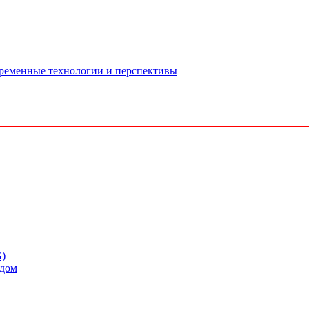
временные технологии и перспективы
G)
одом