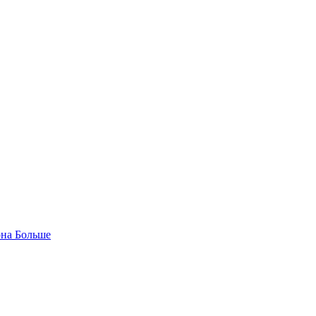
она
Больше