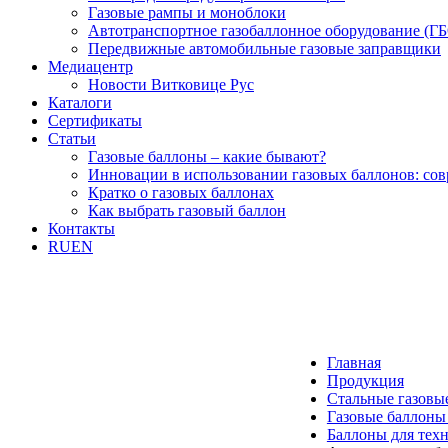
Газовые рампы и моноблоки
Автотранспортное газобаллонное оборудование (Г
Передвижные автомобильные газовые заправщики
Медиацентр
Новости Витковице Рус
Каталоги
Сертификаты
Статьи
Газовые баллоны – какие бывают?
Инновации в использовании газовых баллонов: со
Кратко о газовых баллонах
Как выбрать газовый баллон
Контакты
RU
EN
Главная
Продукция
Стальные газовы
Газовые баллоны
Баллоны для техн