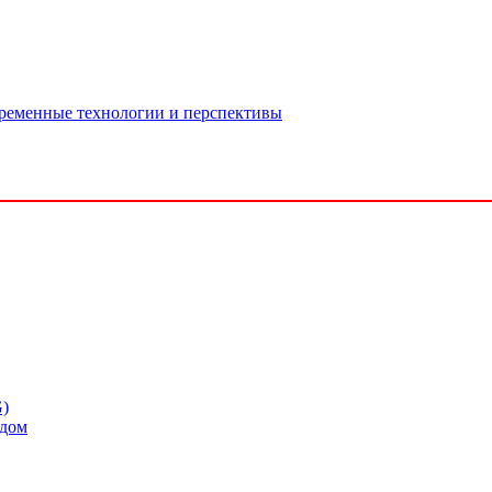
временные технологии и перспективы
G)
одом