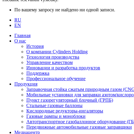
По вашему запросу не найдено ни одной записи.
RU
EN
Главная
О нас
История
О компании Cylinders Holding
Технология производства
Управление качеством
Инновации и разработка продуктов
Поддержка
Профессиональное обучение
Продукция
Заправочная стойка сжатым природным газом (CN
Мобильные установки для заправки азотом/кислор
Пункт газорегуляторный блочный (ГРПБ)
Стальные газовые баллоны
Кислородные редукторы-ингаляторы
Газовые рампы и моноблоки
Автотранспортное газобаллонное оборудование (Г
Передвижные автомобильные газовые заправщики
Медиацентр