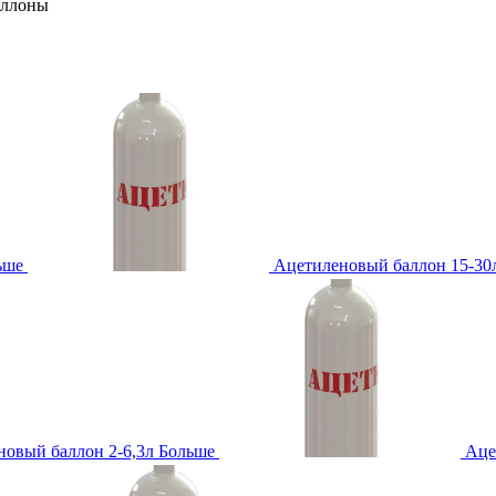
аллоны
ьше
Ацетиленовый баллон 15-30
овый баллон 2-6,3л
Больше
Аце