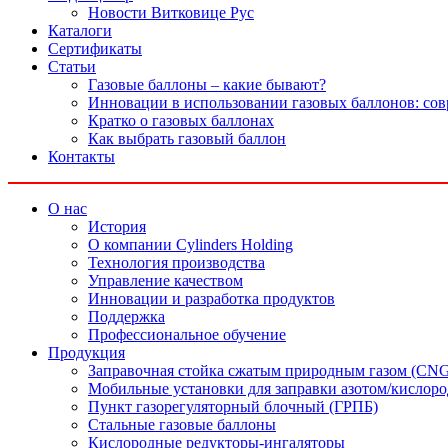
Новости Витковице Рус
Каталоги
Сертификаты
Статьи
Газовые баллоны – какие бывают?
Инновации в использовании газовых баллонов: со
Кратко о газовых баллонах
Как выбрать газовый баллон
Контакты
О нас
История
О компании Cylinders Holding
Технология производства
Управление качеством
Инновации и разработка продуктов
Поддержка
Профессиональное обучение
Продукция
Заправочная стойка сжатым природным газом (CN
Мобильные установки для заправки азотом/кислор
Пункт газорегуляторный блочный (ГРПБ)
Стальные газовые баллоны
Кислородные редукторы-ингаляторы