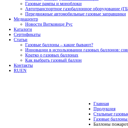
Газовые рампы и моноблоки
Автотранспортное газобаллонное оборудование (Г
Передвижные автомобильные газовые заправщики
Медиацентр
Новости Витковице Рус
Каталоги
Сертификаты
Статьи
Газовые баллоны – какие бывают?
Инновации в использовании газовых баллонов: со
Кратко о газовых баллонах
Как выбрать газовый баллон
Контакты
RU
EN
Главная
Продукция
Стальные газовы
Газовые баллоны
Баллоны пожаро