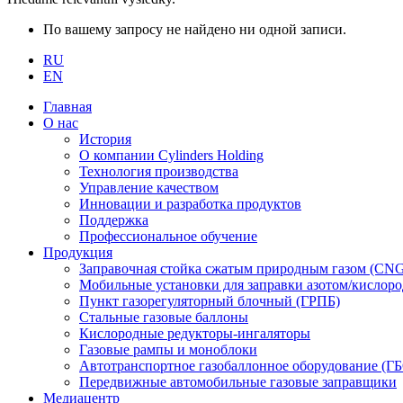
По вашему запросу не найдено ни одной записи.
RU
EN
Главная
О нас
История
О компании Cylinders Holding
Технология производства
Управление качеством
Инновации и разработка продуктов
Поддержка
Профессиональное обучение
Продукция
Заправочная стойка сжатым природным газом (CN
Мобильные установки для заправки азотом/кислор
Пункт газорегуляторный блочный (ГРПБ)
Стальные газовые баллоны
Кислородные редукторы-ингаляторы
Газовые рампы и моноблоки
Автотранспортное газобаллонное оборудование (Г
Передвижные автомобильные газовые заправщики
Медиацентр