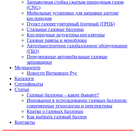
Заправочная стойка сжатым природным газом
(CNG)
Мобильные установки для заправки азотом/
кислородом
Пункт газорегуляторный блочный (ГРПБ)
Стальные газовые баллоны
Кислородные редукторы-ингаляторы
Газовые рампы и моноблоки
Автотранспортное газобаллонное оборудование
(ГБО)
Передвижные автомобильные газовые
заправщики
Медиацентр
Новости Витковице Рус
Каталоги
Сертификаты
Статьи
Газовые баллоны – какие бывают?
Инновации в использовании газовых баллонов:
современные технологии и перспективы
Кратко о газовых баллонах
Как выбрать газовый баллон
Контакты