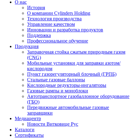
О нас
История
О компании Cylinders Holding
Технология производства
Управление качеством
Инновации и разработка продуктов
Поддержка
Профессиональное обучение
Продукция
Заправочная стойка сжатым природным газом
(CNG)
Мобильные установки для заправки азотом/
кислородом
Пункт газорегуляторный блочный (ГРПБ)
Стальные газовые баллоны
Кислородные редукторы-ингаляторы
Газовые рампы и моноблоки
Автотранспортное газобаллонное оборудование
(ГБО)
Передвижные автомобильные газовые
заправщики
Медиацентр
Новости Витковице Рус
Каталоги
Сертификаты