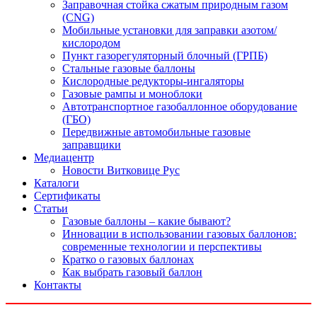
Заправочная стойка сжатым природным газом
(CNG)
Мобильные установки для заправки азотом/
кислородом
Пункт газорегуляторный блочный (ГРПБ)
Стальные газовые баллоны
Кислородные редукторы-ингаляторы
Газовые рампы и моноблоки
Автотранспортное газобаллонное оборудование
(ГБО)
Передвижные автомобильные газовые
заправщики
Медиацентр
Новости Витковице Рус
Каталоги
Сертификаты
Статьи
Газовые баллоны – какие бывают?
Инновации в использовании газовых баллонов:
современные технологии и перспективы
Кратко о газовых баллонах
Как выбрать газовый баллон
Контакты