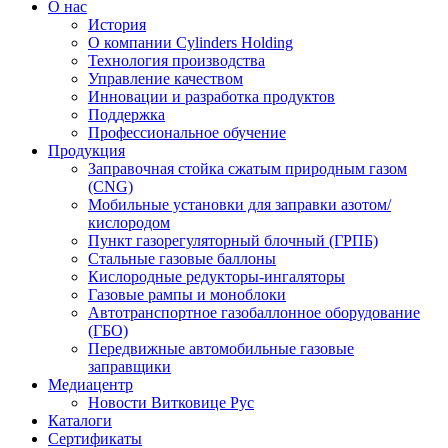
О нас
История
О компании Cylinders Holding
Технология производства
Управление качеством
Инновации и разработка продуктов
Поддержка
Профессиональное обучение
Продукция
Заправочная стойка сжатым природным газом
(CNG)
Мобильные установки для заправки азотом/
кислородом
Пункт газорегуляторный блочный (ГРПБ)
Стальные газовые баллоны
Кислородные редукторы-ингаляторы
Газовые рампы и моноблоки
Автотранспортное газобаллонное оборудование
(ГБО)
Передвижные автомобильные газовые
заправщики
Медиацентр
Новости Витковице Рус
Каталоги
Сертификаты