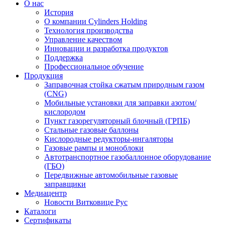
О нас
История
О компании Cylinders Holding
Технология производства
Управление качеством
Инновации и разработка продуктов
Поддержка
Профессиональное обучение
Продукция
Заправочная стойка сжатым природным газом
(CNG)
Мобильные установки для заправки азотом/
кислородом
Пункт газорегуляторный блочный (ГРПБ)
Стальные газовые баллоны
Кислородные редукторы-ингаляторы
Газовые рампы и моноблоки
Автотранспортное газобаллонное оборудование
(ГБО)
Передвижные автомобильные газовые
заправщики
Медиацентр
Новости Витковице Рус
Каталоги
Сертификаты