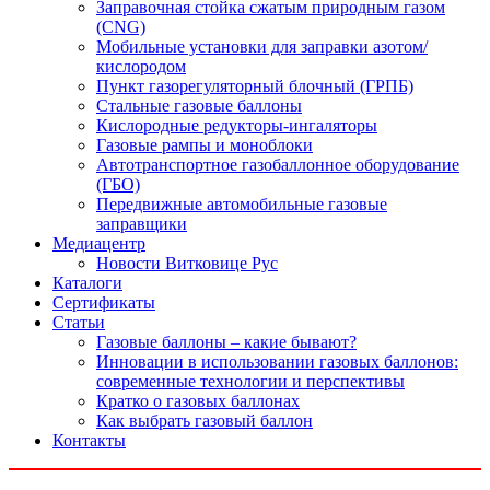
Заправочная стойка сжатым природным газом
(CNG)
Мобильные установки для заправки азотом/
кислородом
Пункт газорегуляторный блочный (ГРПБ)
Стальные газовые баллоны
Кислородные редукторы-ингаляторы
Газовые рампы и моноблоки
Автотранспортное газобаллонное оборудование
(ГБО)
Передвижные автомобильные газовые
заправщики
Медиацентр
Новости Витковице Рус
Каталоги
Сертификаты
Статьи
Газовые баллоны – какие бывают?
Инновации в использовании газовых баллонов:
современные технологии и перспективы
Кратко о газовых баллонах
Как выбрать газовый баллон
Контакты