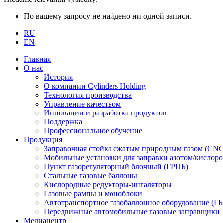
По вашему запросу не найдено ни одной записи.
RU
EN
Главная
О нас
История
О компании Cylinders Holding
Технология производства
Управление качеством
Инновации и разработка продуктов
Поддержка
Профессиональное обучение
Продукция
Заправочная стойка сжатым природным газом (CN
Мобильные установки для заправки азотом/кислор
Пункт газорегуляторный блочный (ГРПБ)
Стальные газовые баллоны
Кислородные редукторы-ингаляторы
Газовые рампы и моноблоки
Автотранспортное газобаллонное оборудование (Г
Передвижные автомобильные газовые заправщики
Медиацентр