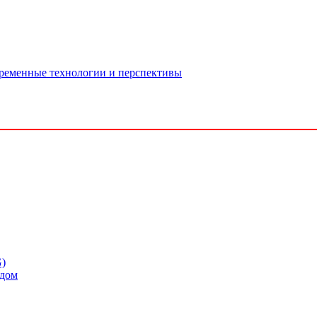
временные технологии и перспективы
G)
одом