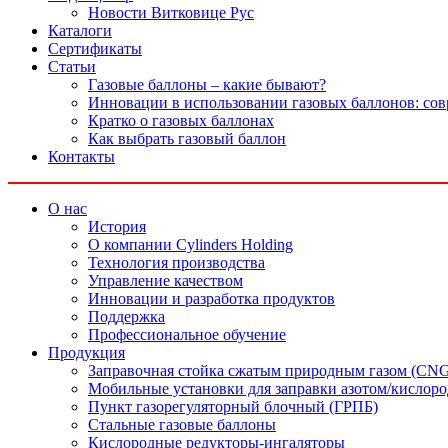
Новости Витковице Рус
Каталоги
Сертификаты
Статьи
Газовые баллоны – какие бывают?
Инновации в использовании газовых баллонов: со
Кратко о газовых баллонах
Как выбрать газовый баллон
Контакты
О нас
История
О компании Cylinders Holding
Технология производства
Управление качеством
Инновации и разработка продуктов
Поддержка
Профессиональное обучение
Продукция
Заправочная стойка сжатым природным газом (CN
Мобильные установки для заправки азотом/кислор
Пункт газорегуляторный блочный (ГРПБ)
Стальные газовые баллоны
Кислородные редукторы-ингаляторы