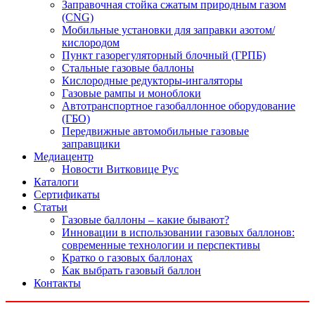
Заправочная стойка сжатым природным газом
(CNG)
Мобильные установки для заправки азотом/
кислородом
Пункт газорегуляторный блочный (ГРПБ)
Стальные газовые баллоны
Кислородные редукторы-ингаляторы
Газовые рампы и моноблоки
Автотранспортное газобаллонное оборудование
(ГБО)
Передвижные автомобильные газовые
заправщики
Медиацентр
Новости Витковице Рус
Каталоги
Сертификаты
Статьи
Газовые баллоны – какие бывают?
Инновации в использовании газовых баллонов:
современные технологии и перспективы
Кратко о газовых баллонах
Как выбрать газовый баллон
Контакты