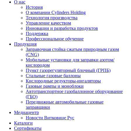
О нас
История
О компании Cylinders Holding
Технология производства
Управление качеством
Инновации и разработка продуктов
Поддержка
Профессиональное обучение
Продукция
Заправочная стойка сжатым природным газом
(CNG)
Мобильные установки для заправки азотом/
кислородом
Пункт газорегуляторный блочный (ГРПБ)
Стальные газовые баллоны
Кислородные редукторы-ингаляторы
Газовые рампы и моноблоки
Автотранспортное газобаллонное оборудование
(ГБО)
Передвижные автомобильные газовые
заправщики
Медиацентр
Новости Витковице Рус
Каталоги
Сертификаты