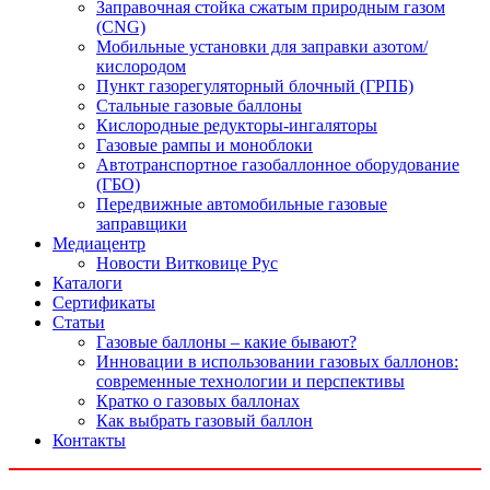
Заправочная стойка сжатым природным газом
(CNG)
Мобильные установки для заправки азотом/
кислородом
Пункт газорегуляторный блочный (ГРПБ)
Стальные газовые баллоны
Кислородные редукторы-ингаляторы
Газовые рампы и моноблоки
Автотранспортное газобаллонное оборудование
(ГБО)
Передвижные автомобильные газовые
заправщики
Медиацентр
Новости Витковице Рус
Каталоги
Сертификаты
Статьи
Газовые баллоны – какие бывают?
Инновации в использовании газовых баллонов:
современные технологии и перспективы
Кратко о газовых баллонах
Как выбрать газовый баллон
Контакты