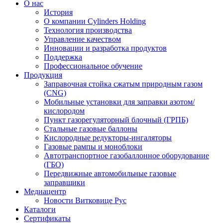
О нас
История
О компании Cylinders Holding
Технология производства
Управление качеством
Инновации и разработка продуктов
Поддержка
Профессиональное обучение
Продукция
Заправочная стойка сжатым природным газом
(CNG)
Мобильные установки для заправки азотом/
кислородом
Пункт газорегуляторный блочный (ГРПБ)
Стальные газовые баллоны
Кислородные редукторы-ингаляторы
Газовые рампы и моноблоки
Автотранспортное газобаллонное оборудование
(ГБО)
Передвижные автомобильные газовые
заправщики
Медиацентр
Новости Витковице Рус
Каталоги
Сертификаты