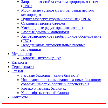
Заправочная стойка сжатым природным газом
(CNG)
Мобильные установки для заправки азотом/
кислородом
Пункт газорегуляторный блочный (ГРПБ)
Стальные газовые баллоны
Кислородные редукторы-ингаляторы
Газовые рампы и моноблоки
Автотранспортное газобаллонное оборудование
(ГБО)
Передвижные автомобильные газовые
заправщики
Медиацентр
Новости Витковице Рус
Каталоги
Сертификаты
Статьи
Газовые баллоны – какие бывают?
Инновации в использовании газовых баллонов:
современные технологии и перспективы
Кратко о газовых баллонах
Как выбрать газовый баллон
Контакты