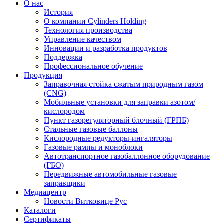
О нас
История
О компании Cylinders Holding
Технология производства
Управление качеством
Инновации и разработка продуктов
Поддержка
Профессиональное обучение
Продукция
Заправочная стойка сжатым природным газом
(CNG)
Мобильные установки для заправки азотом/
кислородом
Пункт газорегуляторный блочный (ГРПБ)
Стальные газовые баллоны
Кислородные редукторы-ингаляторы
Газовые рампы и моноблоки
Автотранспортное газобаллонное оборудование
(ГБО)
Передвижные автомобильные газовые
заправщики
Медиацентр
Новости Витковице Рус
Каталоги
Сертификаты